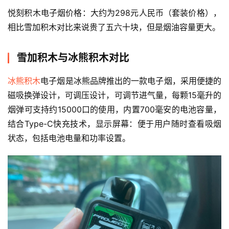
悦刻积木电子烟价格：大约为298元人民币（套装价格），
相比雪加积木对比来说贵了五六十块，但是烟油容量更大。
电
雪加积木与冰熊积木对比
子
烟
冰熊积木
电子烟是冰熊品牌推出的一款电子烟，采用便捷的
资
磁吸换弹设计，可调压设计，可调节进气量，每颗15毫升的
讯
烟弹可支持约15000口的使用，内置700毫安的电池容量，
结合Type-C快充技术，显示屏幕：便于用户随时查看吸烟
电
状态，包括电池电量和功率设置。
子
烟
百
科
一
次
性