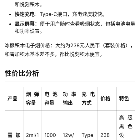
系
和悦刻积木。
列
快速充电
：Type-C接口，充电速度较快。
显示屏幕：
便于用户随时查看吸烟状态，包括电池电量
和功率设置。
冰熊积木电子烟价格：大约为238元人民币（套装价格），
和雪加积木基本差不多，都比悦刻积木便宜。
性价比分析
烟弹
电池
功率
充电
产品
价格
特色
容量
容量
输出
方式
高级
黑色
雪加
2ml/1
1000
12w/
Type
238
设