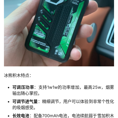
电
子
烟
电
子
烟
评
测
通
冰熊积木特点：
配
烟
可调压功率
：支持1w1w的功率增加，最高25w，烟雾
弹
输出随心掌控。
可调节进气量
：精细调节，用户可以体验到非常个性化
国
的吸烟感受。
标
长效电池
：配备700mAh电池，电池续航弱于雪加积木