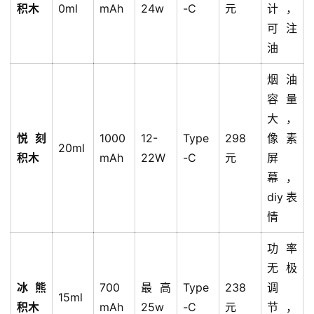
积木
0ml
mAh
24w
-C
元
计，
可注
油
烟油
容量
大，
悦刻
1000
12-
Type
298
像素
20ml
积木
mAh
22W
-C
元
屏
幕，
diy表
情
功率
无极
冰熊
700
最高
Type
238
调
15ml
积木
mAh
25w
-C
元
节，