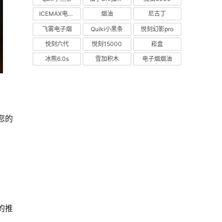
ICEMAX电子烟
烟油
尼古丁
飞雾电子烟
Quiki小黑条
悦刻幻影pro
悦刻六代
悦刻15000
崧盒
冰熊6.0s
雪加积木
电子烟烟油
您的
的推