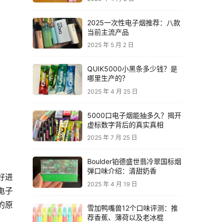
2025一次性电子烟推荐：八款
当前主流产品
2025 年 5 月 2 日
QUIK5000小黑条多少钱？是
哪里生产的？
2025 年 4 月 25 日
5000口电子烟能抽多久？揭开
虚标数字背后的真实真相
2025 年 7 月 25 日
Boulder铂德盛世翡冷翠国标烟
弹口味介绍：清甜奶香
好进
2025 年 4 月 19 日
电子
的原
雪加鸭嘴兽12个口味评测：推
荐香蕉、薄荷以及老冰棍