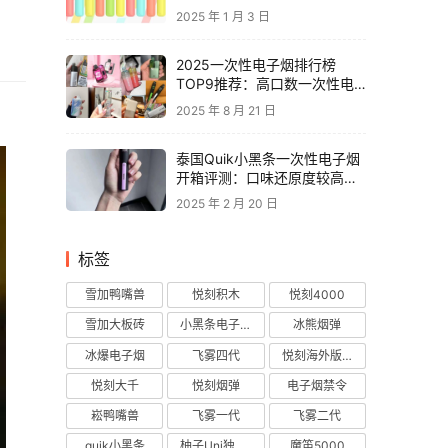
2025 年 1 月 3 日
2025一次性电子烟排行榜
TOP9推荐：高口数一次性电
子烟对比，性价比电子烟品牌
2025 年 8 月 21 日
推荐
泰国Quik小黑条一次性电子烟
开箱评测：口味还原度较高，
层次丰富
2025 年 2 月 20 日
标签
雪加鸭嘴兽
悦刻积木
悦刻4000
雪加大板砖
小黑条电子烟
冰熊烟弹
冰爆电子烟
飞雾四代
悦刻海外版烟弹
悦刻大千
悦刻烟弹
电子烟禁令
崧鸭嘴兽
飞雾一代
飞雾二代
quik小黑条
柚子Uni独角兽
魔笛5000