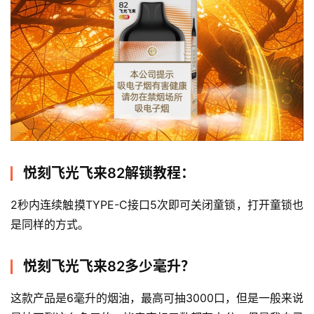
电
子
烟
悦刻飞光飞来82解锁教程：
资
讯
2秒内连续触摸TYPE-C接口5次即可关闭童锁，打开童锁也
是同样的方式。
电
子
悦刻飞光飞来82多少毫升？
烟
百
这款产品是6毫升的烟油，最高可抽3000口，但是一般来说
科