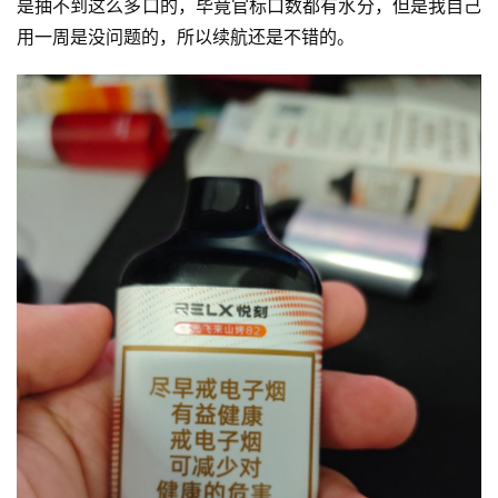
是抽不到这么多口的，毕竟官标口数都有水分，但是我自己
用一周是没问题的，所以续航还是不错的。
一
次
性
电
子
烟
电
子
烟
评
测
通
配
烟
弹