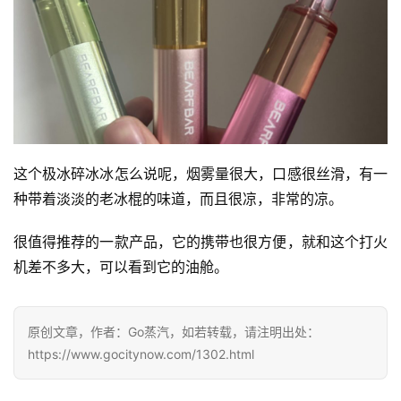
子
烟
百
科
一
次
性
这个极冰碎冰冰怎么说呢，烟雾量很大，口感很丝滑，有一
电
种带着淡淡的老冰棍的味道，而且很凉，非常的凉。
子
烟
很值得推荐的一款产品，它的携带也很方便，就和这个打火
机差不多大，可以看到它的油舱。
电
子
烟
原创文章，作者：Go蒸汽，如若转载，请注明出处：
评
https://www.gocitynow.com/1302.html
测