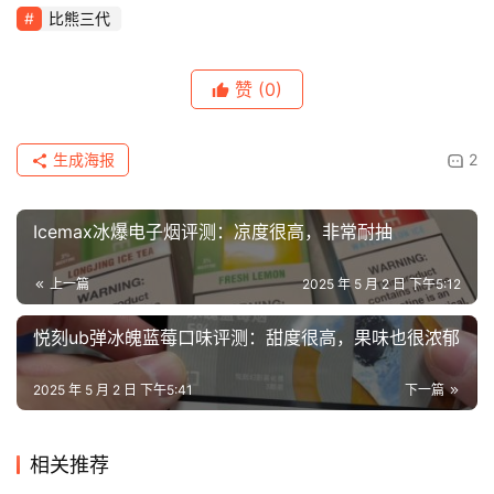
通
比熊三代
配
烟
赞
(0)
弹
国
生成海报
2
标
系
列
Icemax冰爆电子烟评测：凉度很高，非常耐抽
上一篇
2025 年 5 月 2 日 下午5:12
悦刻ub弹冰魄蓝莓口味评测：甜度很高，果味也很浓郁
2025 年 5 月 2 日 下午5:41
下一篇
相关推荐