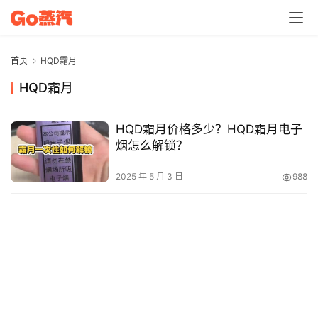
电
子
烟
首页
HQD霜月
资
HQD霜月
讯
HQD霜月价格多少？HQD霜月电子
电
烟怎么解锁？
子
烟
2025 年 5 月 3 日
988
百
科
一
次
性
电
子