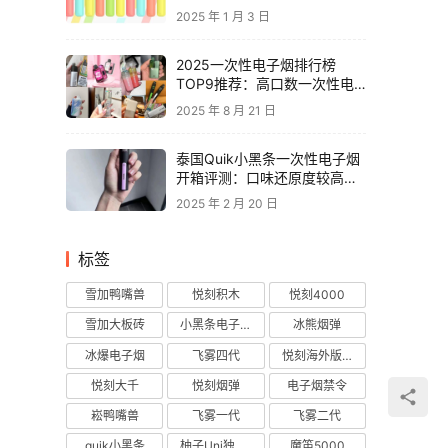
2025 年 1 月 3 日
2025一次性电子烟排行榜
TOP9推荐：高口数一次性电
子烟对比，性价比电子烟品牌
2025 年 8 月 21 日
推荐
泰国Quik小黑条一次性电子烟
开箱评测：口味还原度较高，
层次丰富
2025 年 2 月 20 日
标签
雪加鸭嘴兽
悦刻积木
悦刻4000
雪加大板砖
小黑条电子烟
冰熊烟弹
冰爆电子烟
飞雾四代
悦刻海外版烟弹
悦刻大千
悦刻烟弹
电子烟禁令
崧鸭嘴兽
飞雾一代
飞雾二代
quik小黑条
柚子Uni独角兽
魔笛5000