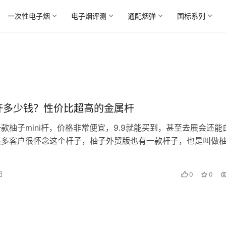
一次性电子烟
电子烟评测
通配烟弹
国标系列
i杆多少钱？性价比超高的金属杆
款柚子mini杆，价格非常便宜，9.9就能买到，甚至去展会还能
很多客户很怀念这个杆子，柚子外贸版也有一款杆子，也是叫做
但是它的质量比国内那个…
日
0
0