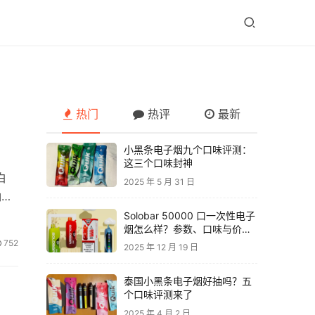
热门
热评
最新
小黑条电子烟九个口味评测：
这三个口味封神
白
2025 年 5 月 31 日
柚子
Solobar 50000 口一次性电子
烟怎么样？参数、口味与价格
解析
752
2025 年 12 月 19 日
泰国小黑条电子烟好抽吗？五
个口味评测来了
2025 年 4 月 2 日