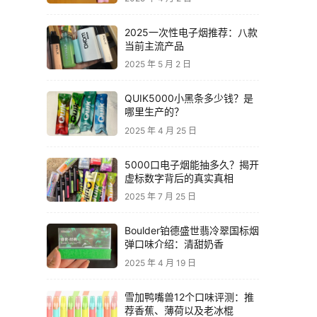
2025一次性电子烟推荐：八款
当前主流产品
2025 年 5 月 2 日
QUIK5000小黑条多少钱？是
哪里生产的？
2025 年 4 月 25 日
5000口电子烟能抽多久？揭开
虚标数字背后的真实真相
2025 年 7 月 25 日
Boulder铂德盛世翡冷翠国标烟
弹口味介绍：清甜奶香
2025 年 4 月 19 日
雪加鸭嘴兽12个口味评测：推
荐香蕉、薄荷以及老冰棍