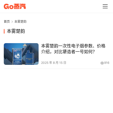
电
子
烟
首页
本雾楚韵
资
本雾楚韵
讯
本雾楚韵一次性电子烟参数、价格
电
介绍，对比犟造者一号如何？
子
烟
2025 年 8 月 15 日
916
百
科
一
次
性
电
子