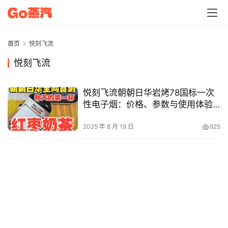
电
子
烟
首页
悦刻飞流
资
悦刻飞流
讯
悦刻飞流朝朝日华岩烤78国标一次
电
性电子烟：价格、参数与使用体验
子
全解析
烟
2025 年 8 月 19 日
925
百
科
一
次
性
电
子