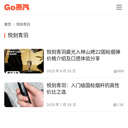
电
子
烟
首页
悦刻青羽
资
悦刻青羽
讯
悦刻青羽晨光入林山烤22国标烟弹
电
价格介绍及口感体验分享
子
烟
2025 年 8 月 20 日
859
百
科
悦刻青羽：入门级国标烟杆的高性
价比之选
一
次
2025 年 7 月 30 日
1.2K
性
电
子